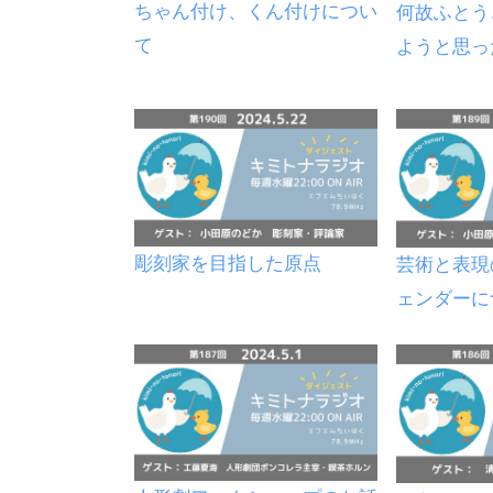
ちゃん付け、くん付けについ
何故ふとう
て
ようと思っ
彫刻家を目指した原点
芸術と表現
ェンダーに