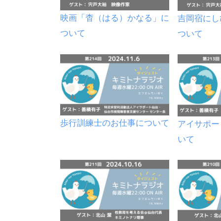
映画「杳（はる）かなる」に
吉岡宿にし
ついて
ついて
歩行訓練士のお仕事について
アイサポー
いて