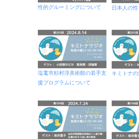
性的グルーミングについて
日本人の性
塩竃市杉村淳美術館の若手支
キミトナの
援プログラムについて