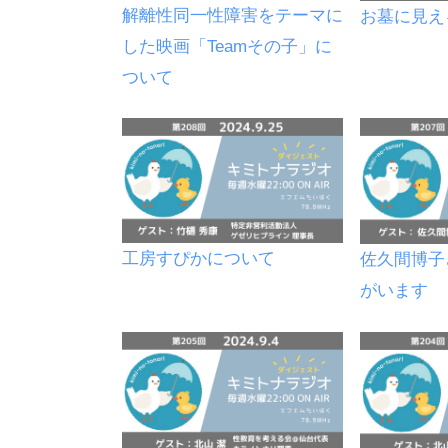
解離性同一性障害をテーマに
お墓に見え
した映画「Teamその子」に
ついて
工房すぴかについて
佐久間博子
がいます