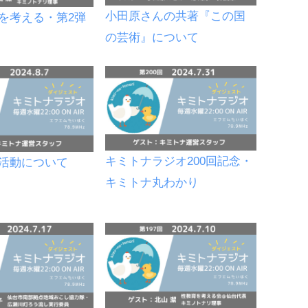
小田原さんの共著『この国
を考える・第2弾
の芸術』について
キミトナラジオ200回記念・
活動について
キミトナ丸わかり