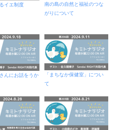
南の島の自然と福祉のつな
るイエ制度
がりについて
「まちなか保健室」につい
さんにお話をうか
て