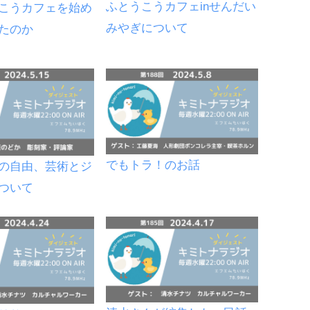
ふとうこうカフェinせんだい
こうカフェを始め
みやぎについて
たのか
でもトラ！のお話
の自由、芸術とジ
ついて